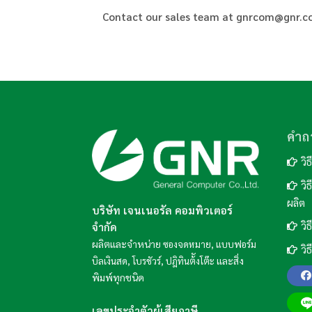
Contact our sales team at
gnrcom@gnr.co
คำถ
วิ
วิ
ผลิต
บริษัท เจนเนอรัล คอมพิวเตอร์
วิ
จำกัด
ผลิตและจำหน่าย
,
ซองจดหมาย
แบบฟอร์ม
วิ
,
,
และสิ่ง
บิลเงินสด
โบรชัวร์
ปฎิทินต้ังโต๊ะ
พิมพ์ทุกชนิด
เลขประจำตัวผู้เสียภาษี