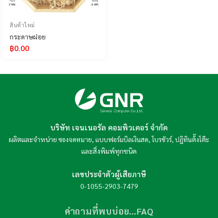
สินค้าใหม่
กระดาษฝอย
฿
0.00
บริษัท เจนเนอรัล คอมพิวเตอร์ จำกัด
ผลิตและจำหน่าย
,
,
,
ซองจดหมาย
แบบฟอร์มบิลเงินสด
โบรชัวร์
ปฎิทินต้ังโต๊ะ
และสิ่งพิมพ์ทุกชนิด
เลขประจำตัวผู้เสียภาษี
0-1055-2903-7479
คำถามที่พบบ่อย…FAQ