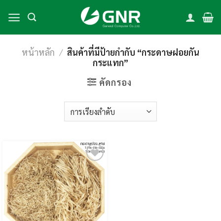
Skip
to
content
หน้าหลัก
/
สินค้าที่มีป้ายกำกับ “กระดาษฝอยกัน
กระแทก”
คัดกรอง
Add to
wishlist