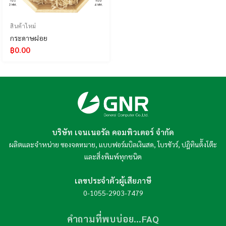
สินค้าใหม่
กระดาษฝอย
฿
0.00
บริษัท เจนเนอรัล คอมพิวเตอร์ จำกัด
ผลิตและจำหน่าย
,
,
,
ซองจดหมาย
แบบฟอร์มบิลเงินสด
โบรชัวร์
ปฎิทินต้ังโต๊ะ
และสิ่งพิมพ์ทุกชนิด
เลขประจำตัวผู้เสียภาษี
0-1055-2903-7479
คำถามที่พบบ่อย…FAQ