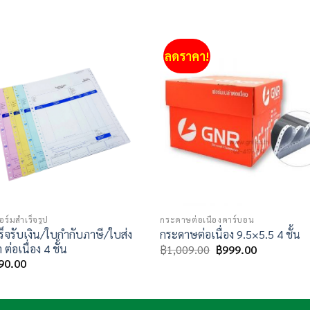
ลดราคา!
Add to
Add
wishlist
wishl
ร์มสำเร็จรูป
กระดาษต่อเนื่องคาร์บอน
ร็จรับเงิน/ใบกำกับภาษี/ใบส่ง
กระดาษต่อเนื่อง 9.5×5.5 4 ชั้น
 ต่อเนื่อง 4 ชั้น
Original
Current
฿
1,009.00
฿
999.00
price
price
90.00
was:
is:
฿1,009.00.
฿999.00.