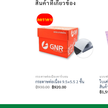
สินค้าที่เกี่ยวข้อง
ลดราคา!
Add to
Add to
wishlist
wishlist
กระดาษต่อเนื่องคาร์บอน
แบบฟอ
บกำกับภาษี/ใบส่ง
ใบเส
กระดาษต่อเนื่อง 9.5×5.5 2 ชั้น
ั้น)
Original
Current
สินค้า
฿
930.00
฿
920.00
price
price
฿
1,5
was:
is:
฿930.00.
฿920.00.