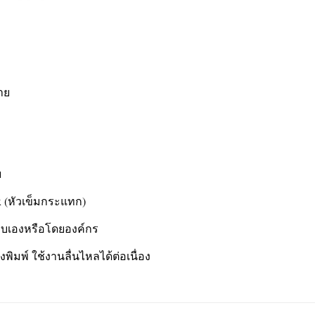
่าย
ย
ix (หัวเข็มกระแทก)
บบเองหรือโดยองค์กร
พิมพ์ ใช้งานลื่นไหลได้ต่อเนื่อง